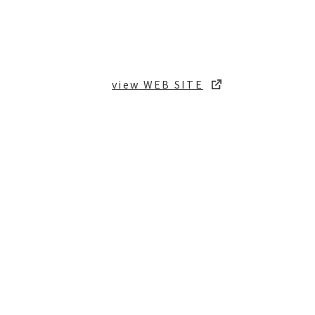
E
IGHTBE LABO
view WEB SITE
クボタ様の130周年コンテンツをスペシャルサイトと
して制作しました。 日本語のサイトと世界各国に向け
たグローバルサイトで計17の言語へ展開すると共に、
その世界各国の販社サイトに設置するバナーの制作
も行いました。